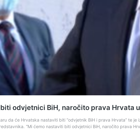
ti odvjetnici BiH, naročito prava Hrvata u
taru da će Hrvatska nastaviti biti “odvjetnik BiH i prava Hrvata” te j
redstavnika. “Mi ćemo nastaviti biti odvjetnici BiH, naročito prava H