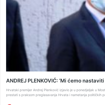
ANDREJ PLENKOVIĆ: ‘Mi ćemo nastaviti bi
Hrvatski premijer Andrej Plenković izjavio je u ponedjeljak u Mos
prestati s praksom preglasavanja Hrvata i nametanja političkih p