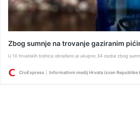
Zbog sumnje na trovanje gaziranim pići
U 10 hrvatskih bolnica obrađeno je ukupno 34 osobe zbog sumnje 
CroExpress │ Informativni medij Hrvata izvan Republike