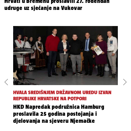
Hrvati u Bremenu proslavili 27. rođendan
udruge uz sjećanje na Vukovar
HVALA SREDIŠNJEM DRŽAVNOM UREDU IZVAN
REPUBLIKE HRVATSKE NA POTPORI
HKD Napredak podružnica Hamburg
proslavila 25 godina postojanja i
djelovanja na sjeveru Njemačke