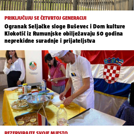
PRIKLJUČUJU SE ČETVRTOJ GENERACIJI
Ogranak Seljačke sloge Buševec i Dom kulture
Klokotič iz Rumunjske obilježavaju 50 godina
neprekidne suradnje i prijateljstva
REZERVIRAJTE SVOJE MJESTO