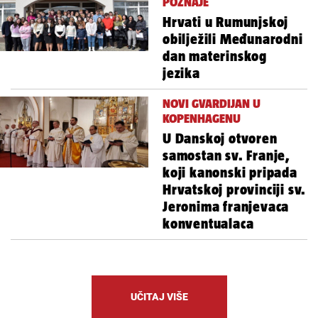
POZNAJE
Hrvati u Rumunjskoj
obilježili Međunarodni
dan materinskog
jezika
NOVI GVARDIJAN U
KOPENHAGENU
U Danskoj otvoren
samostan sv. Franje,
koji kanonski pripada
Hrvatskoj provinciji sv.
Jeronima franjevaca
konventualaca
UČITAJ VIŠE