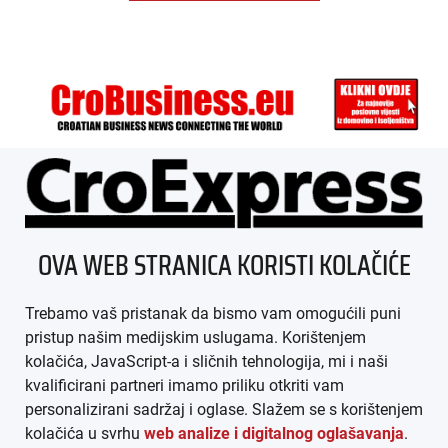
ÜBER UNS
OVA WEB STRANICA KORISTI KOLAČIĆE
IMPRESSUM
Trebamo vaš pristanak da bismo vam omogućili puni
AGB
pristup našim medijskim uslugama. Korištenjem
kolačića, JavaScript-a i sličnih tehnologija, mi i naši
DATENSCHUTZ
kvalificirani partneri imamo priliku otkriti vam
personalizirani sadržaj i oglase. Slažem se s korištenjem
MEDIADATEN
kolačića u svrhu
web analize i digitalnog oglašavanja
.