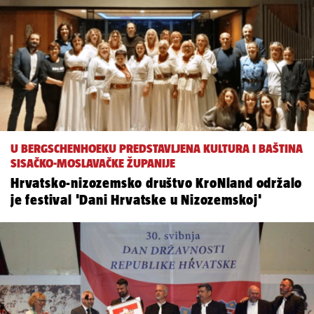
U BERGSCHENHOEKU PREDSTAVLJENA KULTURA I BAŠTINA
SISAČKO-MOSLAVAČKE ŽUPANIJE
Hrvatsko-nizozemsko društvo KroNland održalo
je festival 'Dani Hrvatske u Nizozemskoj'