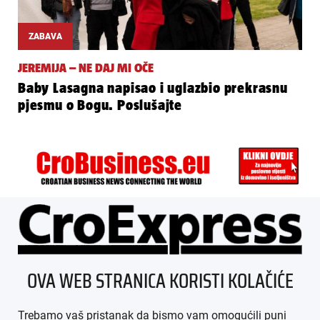
ZABAVA
JEREMIJA – NE DAJ MI OČE
Baby Lasagna napisao i uglazbio prekrasnu
pjesmu o Bogu. Poslušajte
ÜBER UNS
OVA WEB STRANICA KORISTI KOLAČIĆE
IMPRESSUM
Trebamo vaš pristanak da bismo vam omogućili puni