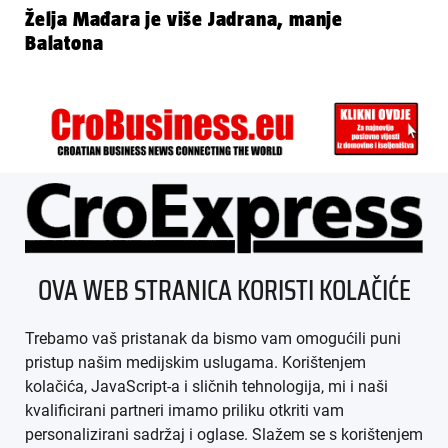
Želja Mađara je više Jadrana, manje
Balatona
ÜBER UNS
OVA WEB STRANICA KORISTI KOLAČIĆE
IMPRESSUM
Trebamo vaš pristanak da bismo vam omogućili puni
AGB
pristup našim medijskim uslugama. Korištenjem
kolačića, JavaScript-a i sličnih tehnologija, mi i naši
DATENSCHUTZ
kvalificirani partneri imamo priliku otkriti vam
personalizirani sadržaj i oglase. Slažem se s korištenjem
MEDIADATEN