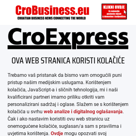
ÜBER UNS
OVA WEB STRANICA KORISTI KOLAČIĆE
IMPRESSUM
Trebamo vaš pristanak da bismo vam omogućili puni
AGB
pristup našim medijskim uslugama. Korištenjem
kolačića, JavaScript-a i sličnih tehnologija, mi i naši
DATENSCHUTZ
kvalificirani partneri imamo priliku otkriti vam
personalizirani sadržaj i oglase. Slažem se s korištenjem
MEDIADATEN
kolačića u svrhu
web analize i digitalnog oglašavanja
.
Čak i ako nastavim koristiti ovu web stranicu uz
ARHIVA (PDF)
onemogućene kolačiće, suglasan/a sam s pravilima i
uvjetima korištenja.
Ovdje
mogu opozvati svoj