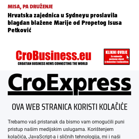
MISA, PA DRUŽENJE
Hrvatska zajednica u Sydneyu proslavila
blagdan blažene Marije od Propetog Isusa
Petković
ÜBER UNS
OVA WEB STRANICA KORISTI KOLAČIĆE
IMPRESSUM
Trebamo vaš pristanak da bismo vam omogućili puni
AGB
pristup našim medijskim uslugama. Korištenjem
kolačića, JavaScript-a i sličnih tehnologija, mi i naši