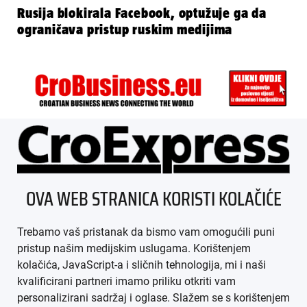
Rusija blokirala Facebook, optužuje ga da
ograničava pristup ruskim medijima
ÜBER UNS
OVA WEB STRANICA KORISTI KOLAČIĆE
IMPRESSUM
Trebamo vaš pristanak da bismo vam omogućili puni
AGB
pristup našim medijskim uslugama. Korištenjem
kolačića, JavaScript-a i sličnih tehnologija, mi i naši
DATENSCHUTZ
kvalificirani partneri imamo priliku otkriti vam
personalizirani sadržaj i oglase. Slažem se s korištenjem
MEDIADATEN