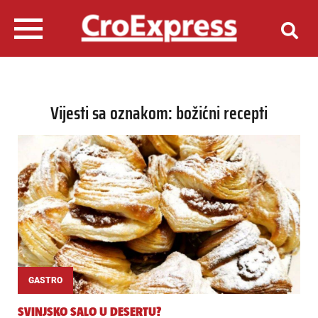
Vijesti sa oznakom: božićni recepti
GASTRO
SVINJSKO SALO U DESERTU?