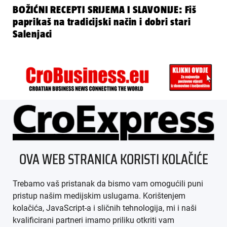
BOŽIĆNI RECEPTI SRIJEMA I SLAVONIJE: Fiš
paprikaš na tradicijski način i dobri stari
Salenjaci
ÜBER UNS
OVA WEB STRANICA KORISTI KOLAČIĆE
IMPRESSUM
Trebamo vaš pristanak da bismo vam omogućili puni
AGB
pristup našim medijskim uslugama. Korištenjem
kolačića, JavaScript-a i sličnih tehnologija, mi i naši
DATENSCHUTZ
kvalificirani partneri imamo priliku otkriti vam