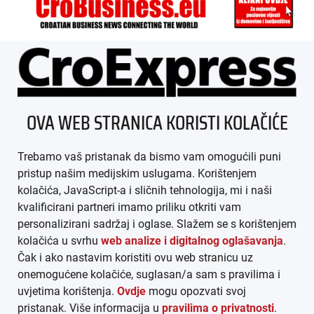
ÜBER UNS
OVA WEB STRANICA KORISTI KOLAČIĆE
IMPRESSUM
Trebamo vaš pristanak da bismo vam omogućili puni
AGB
pristup našim medijskim uslugama. Korištenjem
kolačića, JavaScript-a i sličnih tehnologija, mi i naši
DATENSCHUTZ
kvalificirani partneri imamo priliku otkriti vam
personalizirani sadržaj i oglase. Slažem se s korištenjem
MEDIADATEN
kolačića u svrhu
web analize i digitalnog oglašavanja
.
Čak i ako nastavim koristiti ovu web stranicu uz
ARHIVA (PDF)
onemogućene kolačiće, suglasan/a sam s pravilima i
uvjetima korištenja.
Ovdje
mogu opozvati svoj
pristanak. Više informacija u
pravilima o privatnosti
.