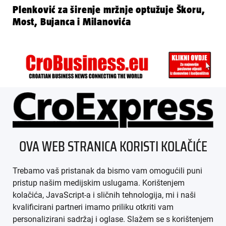
Plenković za širenje mržnje optužuje Škoru,
Most, Bujanca i Milanovića
ÜBER UNS
OVA WEB STRANICA KORISTI KOLAČIĆE
IMPRESSUM
Trebamo vaš pristanak da bismo vam omogućili puni
AGB
pristup našim medijskim uslugama. Korištenjem
kolačića, JavaScript-a i sličnih tehnologija, mi i naši
DATENSCHUTZ
kvalificirani partneri imamo priliku otkriti vam
personalizirani sadržaj i oglase. Slažem se s korištenjem
MEDIADATEN