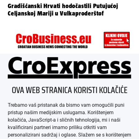
Gradišćanski Hrvati hodočastili Putujućoj
Celjanskoj Mariji u Vulkaproderštof
ÜBER UNS
OVA WEB STRANICA KORISTI KOLAČIĆE
IMPRESSUM
Trebamo vaš pristanak da bismo vam omogućili puni
AGB
pristup našim medijskim uslugama. Korištenjem
kolačića, JavaScript-a i sličnih tehnologija, mi i naši
DATENSCHUTZ
kvalificirani partneri imamo priliku otkriti vam
personalizirani sadržaj i oglase. Slažem se s korištenjem
MEDIADATEN