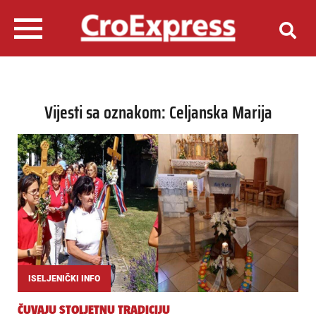
Vijesti sa oznakom: Celjanska Marija
ISELJENIČKI INFO
ČUVAJU STOLJETNU TRADICIJU