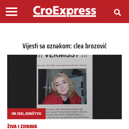
Vijesti sa oznakom: clea brozović
HR ISELJENIŠTVO
ŽIVA I ZDRAVA