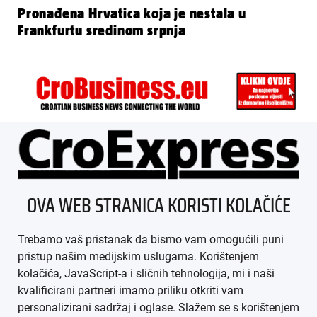
Pronađena Hrvatica koja je nestala u
Frankfurtu sredinom srpnja
ÜBER UNS
OVA WEB STRANICA KORISTI KOLAČIĆE
IMPRESSUM
Trebamo vaš pristanak da bismo vam omogućili puni
AGB
pristup našim medijskim uslugama. Korištenjem
kolačića, JavaScript-a i sličnih tehnologija, mi i naši
DATENSCHUTZ
kvalificirani partneri imamo priliku otkriti vam
personalizirani sadržaj i oglase. Slažem se s korištenjem
MEDIADATEN