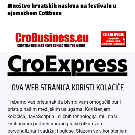
Mnoštvo hrvatskih naslova na festivalu u
njemačkom Cottbusu
ÜBER UNS
OVA WEB STRANICA KORISTI KOLAČIĆE
IMPRESSUM
Trebamo vaš pristanak da bismo vam omogućili puni
AGB
pristup našim medijskim uslugama. Korištenjem
kolačića, JavaScript-a i sličnih tehnologija, mi i naši
DATENSCHUTZ
kvalificirani partneri imamo priliku otkriti vam
personalizirani sadržaj i oglase. Slažem se s korištenjem
MEDIADATEN