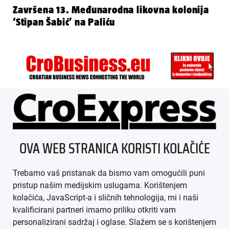
Završena 13. Međunarodna likovna kolonija
‘Stipan Šabić’ na Paliću
ÜBER UNS
OVA WEB STRANICA KORISTI KOLAČIĆE
IMPRESSUM
Trebamo vaš pristanak da bismo vam omogućili puni
AGB
pristup našim medijskim uslugama. Korištenjem
kolačića, JavaScript-a i sličnih tehnologija, mi i naši
DATENSCHUTZ
kvalificirani partneri imamo priliku otkriti vam
personalizirani sadržaj i oglase. Slažem se s korištenjem
MEDIADATEN