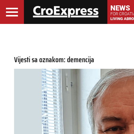
NEWS
FOR CROAT
LIVING ABR
Vijesti sa oznakom: demencija