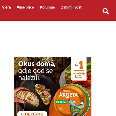
Vjera
Vaše priče
Kolumne
Zanimljivosti