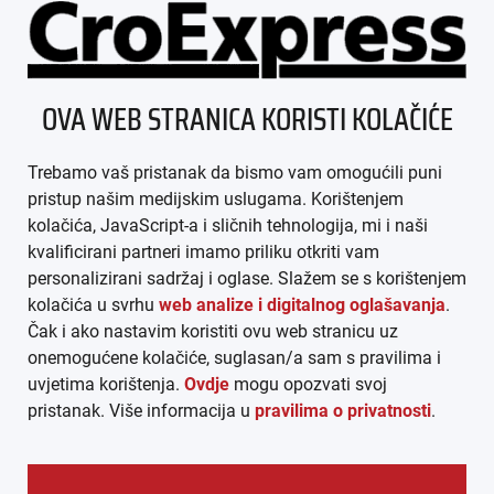
ÜBER UNS
OVA WEB STRANICA KORISTI KOLAČIĆE
IMPRESSUM
Trebamo vaš pristanak da bismo vam omogućili puni
AGB
pristup našim medijskim uslugama. Korištenjem
kolačića, JavaScript-a i sličnih tehnologija, mi i naši
DATENSCHUTZ
kvalificirani partneri imamo priliku otkriti vam
personalizirani sadržaj i oglase. Slažem se s korištenjem
MEDIADATEN
kolačića u svrhu
web analize i digitalnog oglašavanja
.
Čak i ako nastavim koristiti ovu web stranicu uz
ARHIVA (PDF)
onemogućene kolačiće, suglasan/a sam s pravilima i
uvjetima korištenja.
Ovdje
mogu opozvati svoj
pristanak. Više informacija u
pravilima o privatnosti
.