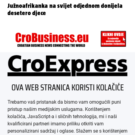
Južnoafrikanka na svijet odjednom donijela
desetero djece
ÜBER UNS
OVA WEB STRANICA KORISTI KOLAČIĆE
IMPRESSUM
Trebamo vaš pristanak da bismo vam omogućili puni
AGB
pristup našim medijskim uslugama. Korištenjem
kolačića, JavaScript-a i sličnih tehnologija, mi i naši
DATENSCHUTZ
kvalificirani partneri imamo priliku otkriti vam
personalizirani sadržaj i oglase. Slažem se s korištenjem
MEDIADATEN