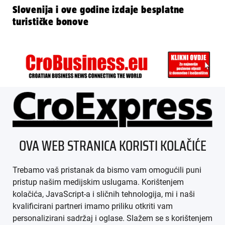
Slovenija i ove godine izdaje besplatne
turističke bonove
ÜBER UNS
OVA WEB STRANICA KORISTI KOLAČIĆE
IMPRESSUM
Trebamo vaš pristanak da bismo vam omogućili puni
AGB
pristup našim medijskim uslugama. Korištenjem
kolačića, JavaScript-a i sličnih tehnologija, mi i naši
DATENSCHUTZ
kvalificirani partneri imamo priliku otkriti vam
personalizirani sadržaj i oglase. Slažem se s korištenjem
MEDIADATEN