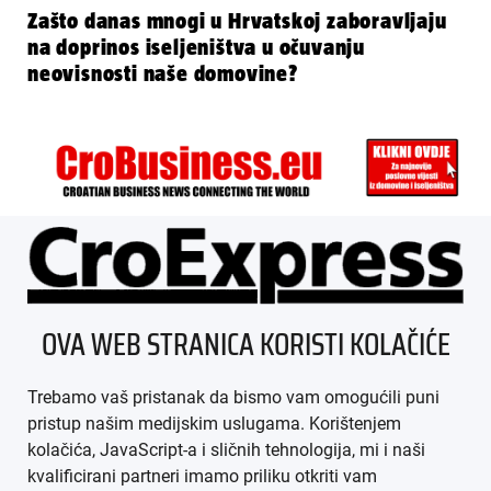
Zašto danas mnogi u Hrvatskoj zaboravljaju
na doprinos iseljeništva u očuvanju
neovisnosti naše domovine?
ÜBER UNS
OVA WEB STRANICA KORISTI KOLAČIĆE
IMPRESSUM
Trebamo vaš pristanak da bismo vam omogućili puni
AGB
pristup našim medijskim uslugama. Korištenjem
kolačića, JavaScript-a i sličnih tehnologija, mi i naši
DATENSCHUTZ
kvalificirani partneri imamo priliku otkriti vam