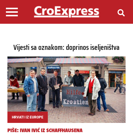
Vijesti sa oznakom: doprinos iseljeništva
HRVATI IZ EUROPE
PIŠE: IVAN IVIĆ IZ SCHAFFHAUSENA