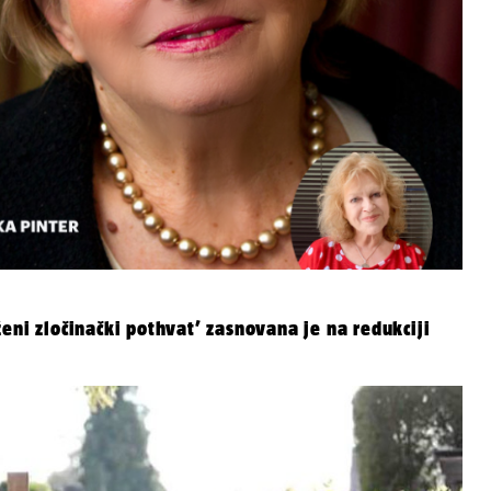
eni zločinački pothvat’ zasnovana je na redukciji