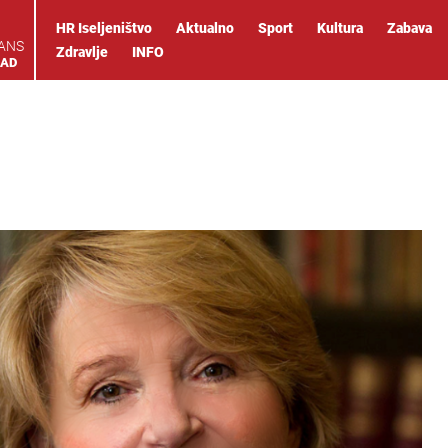
HR Iseljeništvo
Aktualno
Sport
Kultura
Zabava
IANS
Zdravlje
INFO
OAD