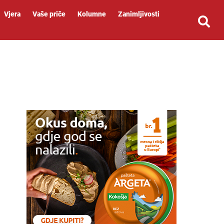
Vjera
Vaše priče
Kolumne
Zanimljivosti