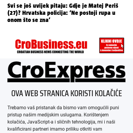
Svi se još uvijek pitaju: Gdje je Matej Periš
(27)? Hrvatska policija: ‘Ne postoji rupa u
onom što se zna’
ÜBER UNS
OVA WEB STRANICA KORISTI KOLAČIĆE
IMPRESSUM
Trebamo vaš pristanak da bismo vam omogućili puni
AGB
pristup našim medijskim uslugama. Korištenjem
kolačića, JavaScript-a i sličnih tehnologija, mi i naši
DATENSCHUTZ
kvalificirani partneri imamo priliku otkriti vam