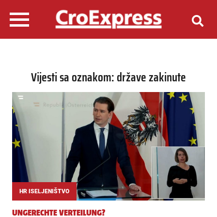
Vijesti sa oznakom: države zakinute
HR ISELJENIŠTVO
UNGERECHTE VERTEILUNG?