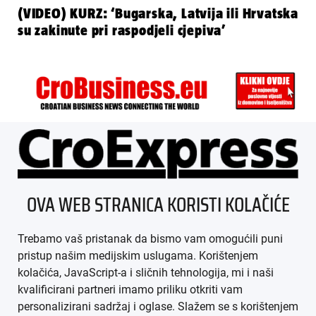
(VIDEO) KURZ: ‘Bugarska, Latvija ili Hrvatska
su zakinute pri raspodjeli cjepiva’
ÜBER UNS
OVA WEB STRANICA KORISTI KOLAČIĆE
IMPRESSUM
Trebamo vaš pristanak da bismo vam omogućili puni
AGB
pristup našim medijskim uslugama. Korištenjem
kolačića, JavaScript-a i sličnih tehnologija, mi i naši
DATENSCHUTZ
kvalificirani partneri imamo priliku otkriti vam
personalizirani sadržaj i oglase. Slažem se s korištenjem
MEDIADATEN