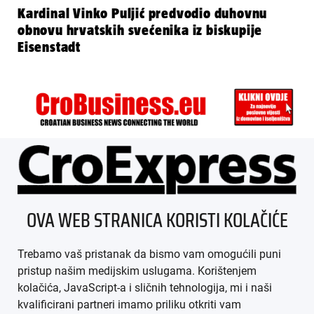
Kardinal Vinko Puljić predvodio duhovnu
obnovu hrvatskih svećenika iz biskupije
Eisenstadt
ÜBER UNS
OVA WEB STRANICA KORISTI KOLAČIĆE
IMPRESSUM
Trebamo vaš pristanak da bismo vam omogućili puni
AGB
pristup našim medijskim uslugama. Korištenjem
kolačića, JavaScript-a i sličnih tehnologija, mi i naši
DATENSCHUTZ
kvalificirani partneri imamo priliku otkriti vam