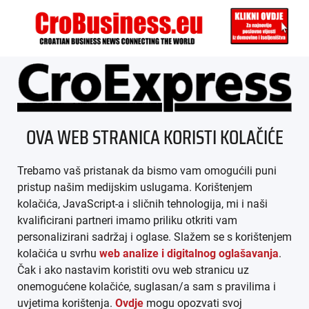
ÜBER UNS
OVA WEB STRANICA KORISTI KOLAČIĆE
IMPRESSUM
Trebamo vaš pristanak da bismo vam omogućili puni
AGB
pristup našim medijskim uslugama. Korištenjem
kolačića, JavaScript-a i sličnih tehnologija, mi i naši
DATENSCHUTZ
kvalificirani partneri imamo priliku otkriti vam
personalizirani sadržaj i oglase. Slažem se s korištenjem
MEDIADATEN
kolačića u svrhu
web analize i digitalnog oglašavanja
.
Čak i ako nastavim koristiti ovu web stranicu uz
ARHIVA (PDF)
onemogućene kolačiće, suglasan/a sam s pravilima i
uvjetima korištenja.
Ovdje
mogu opozvati svoj