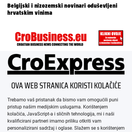
Belgijski i nizozemski novinari oduševljeni
hrvatskim vinima
ÜBER UNS
OVA WEB STRANICA KORISTI KOLAČIĆE
IMPRESSUM
Trebamo vaš pristanak da bismo vam omogućili puni
AGB
pristup našim medijskim uslugama. Korištenjem
kolačića, JavaScript-a i sličnih tehnologija, mi i naši
DATENSCHUTZ
kvalificirani partneri imamo priliku otkriti vam
personalizirani sadržaj i oglase. Slažem se s korištenjem
MEDIADATEN