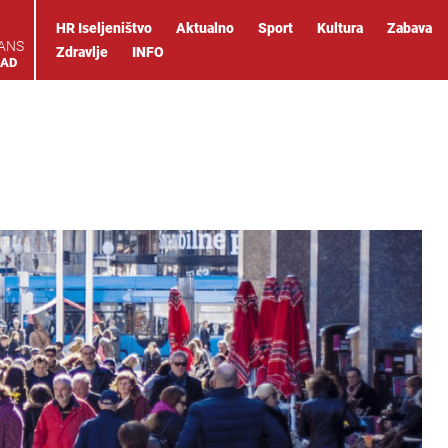
HR Iseljeništvo
Aktualno
Sport
Kultura
Zabava
IANS
Zdravlje
INFO
OAD