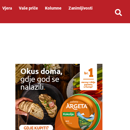
Vjera
Vaše priče
Kolumne
Zanimljivosti