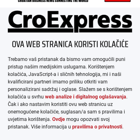
ÜBER UNS
OVA WEB STRANICA KORISTI KOLAČIĆE
IMPRESSUM
Trebamo vaš pristanak da bismo vam omogućili puni
AGB
pristup našim medijskim uslugama. Korištenjem
kolačića, JavaScript-a i sličnih tehnologija, mi i naši
DATENSCHUTZ
kvalificirani partneri imamo priliku otkriti vam
personalizirani sadržaj i oglase. Slažem se s korištenjem
MEDIADATEN
kolačića u svrhu
web analize i digitalnog oglašavanja
.
Čak i ako nastavim koristiti ovu web stranicu uz
ARHIVA (PDF)
onemogućene kolačiće, suglasan/a sam s pravilima i
uvjetima korištenja.
Ovdje
mogu opozvati svoj
pristanak. Više informacija u
pravilima o privatnosti
.