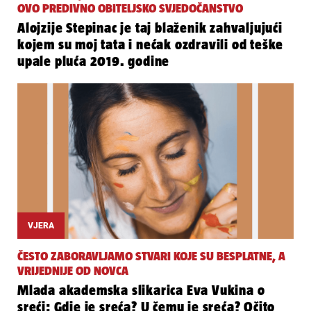
OVO PREDIVNO OBITELJSKO SVJEDOČANSTVO
Alojzije Stepinac je taj blaženik zahvaljujući
kojem su moj tata i nećak ozdravili od teške
upale pluća 2019. godine
VJERA
ČESTO ZABORAVLJAMO STVARI KOJE SU BESPLATNE, A
VRIJEDNIJE OD NOVCA
Mlada akademska slikarica Eva Vukina o
sreći: Gdje je sreća? U čemu je sreća? Očito