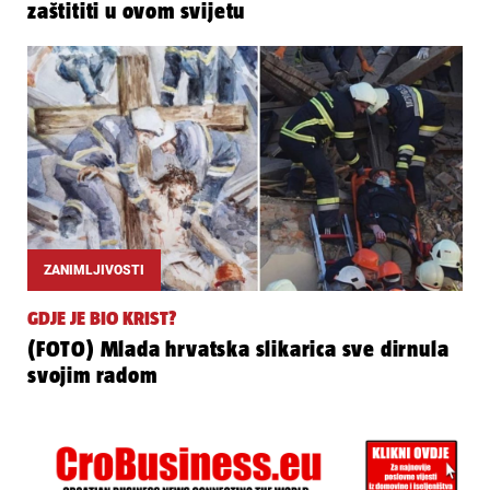
zaštititi u ovom svijetu
ZANIMLJIVOSTI
GDJE JE BIO KRIST?
(FOTO) Mlada hrvatska slikarica sve dirnula
svojim radom