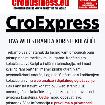
ÜBER UNS
OVA WEB STRANICA KORISTI KOLAČIĆE
IMPRESSUM
Trebamo vaš pristanak da bismo vam omogućili puni
AGB
pristup našim medijskim uslugama. Korištenjem
kolačića, JavaScript-a i sličnih tehnologija, mi i naši
DATENSCHUTZ
kvalificirani partneri imamo priliku otkriti vam
personalizirani sadržaj i oglase. Slažem se s korištenjem
MEDIADATEN
kolačića u svrhu
web analize i digitalnog oglašavanja
.
Čak i ako nastavim koristiti ovu web stranicu uz
ARHIVA (PDF)
onemogućene kolačiće, suglasan/a sam s pravilima i
uvjetima korištenja.
Ovdje
mogu opozvati svoj
pristanak. Više informacija u
pravilima o privatnosti
.