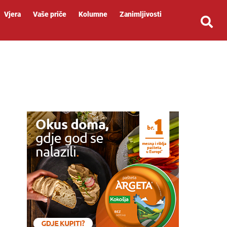
Vjera
Vaše priče
Kolumne
Zanimljivosti