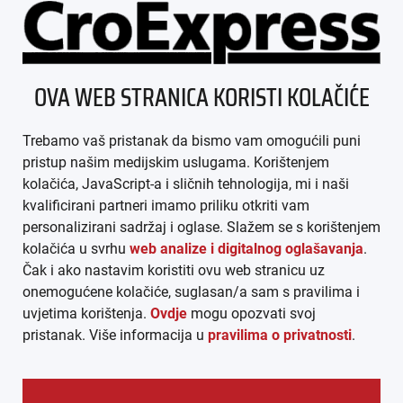
ÜBER UNS
OVA WEB STRANICA KORISTI KOLAČIĆE
IMPRESSUM
Trebamo vaš pristanak da bismo vam omogućili puni
AGB
pristup našim medijskim uslugama. Korištenjem
kolačića, JavaScript-a i sličnih tehnologija, mi i naši
DATENSCHUTZ
kvalificirani partneri imamo priliku otkriti vam
personalizirani sadržaj i oglase. Slažem se s korištenjem
MEDIADATEN
kolačića u svrhu
web analize i digitalnog oglašavanja
.
Čak i ako nastavim koristiti ovu web stranicu uz
ARHIVA (PDF)
onemogućene kolačiće, suglasan/a sam s pravilima i
uvjetima korištenja.
Ovdje
mogu opozvati svoj
pristanak. Više informacija u
pravilima o privatnosti
.