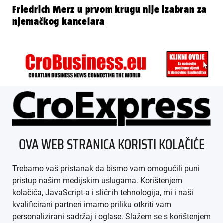
Friedrich Merz u prvom krugu nije izabran za
njemačkog kancelara
ÜBER UNS
OVA WEB STRANICA KORISTI KOLAČIĆE
IMPRESSUM
Trebamo vaš pristanak da bismo vam omogućili puni
AGB
pristup našim medijskim uslugama. Korištenjem
kolačića, JavaScript-a i sličnih tehnologija, mi i naši
DATENSCHUTZ
kvalificirani partneri imamo priliku otkriti vam
personalizirani sadržaj i oglase. Slažem se s korištenjem
MEDIADATEN