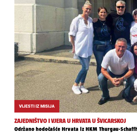
VIJESTI IZ MISIJA
ZAJEDNIŠTVO I VJERA U HRVATA U ŠVICARSKOJ
Održano hodočašće Hrvata iz HKM Thurgau-Schaff