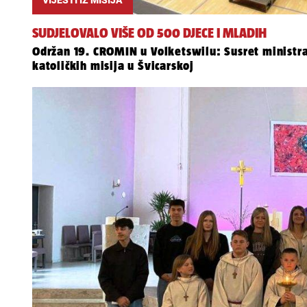
SUDJELOVALO VIŠE OD 500 DJECE I MLADIH
Održan 19. CROMIN u Volketswilu: Susret ministra
katoličkih misija u Švicarskoj