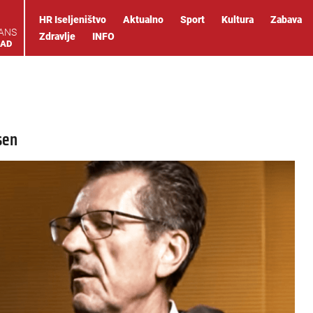
HR Iseljeništvo
Aktualno
Sport
Kultura
Zabava
IANS
Zdravlje
INFO
OAD
sen