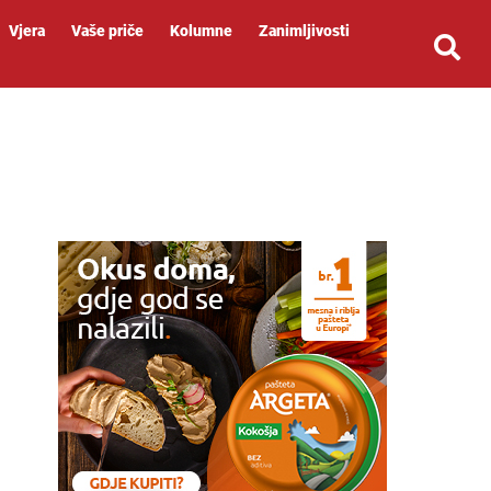
Vjera
Vaše priče
Kolumne
Zanimljivosti