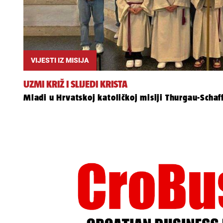
VIJESTI IZ MISIJA
UZMI KRIŽ I SLIJEDI KRISTA
Mladi u Hrvatskoj katoličkoj misiji Thurgau-Schaf