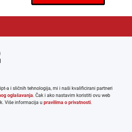
EN
ARHIVA (PDF)
 sličnih tehnologija, mi i naši kvalificirani partneri
lnog oglašavanja
. Čak i ako nastavim koristiti ovu web
k. Više informacija u
pravilima o privatnosti
.
ATSKE 2026.