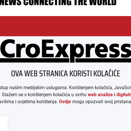
ESSUM
AGB
DATENSCHUTZ
MEDIADAT
OVA WEB STRANICA KORISTI KOLAČIĆE
p našim medijskim uslugama. Korištenjem kolačića, JavaScript-a i
e. Slažem se s korištenjem kolačića u svrhu
web analize i digita
ilima i uvjetima korištenja.
Ovdje
mogu opozvati svoj pristana
SS │ INFORMATIVNI MEDIJ HRVATA IZVAN REPUBLIKE HRV