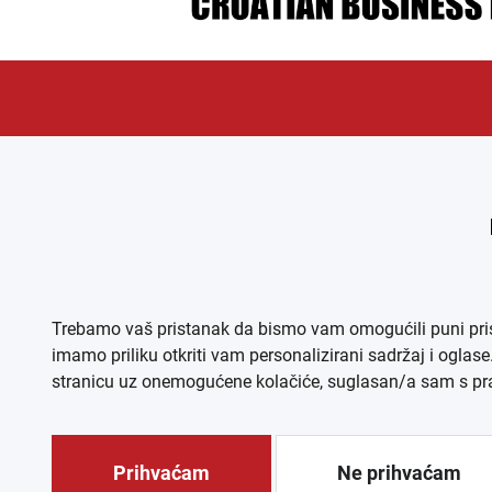
ÜBER UNS
IMPR
Trebamo vaš pristanak da bismo vam omogućili puni pristu
imamo priliku otkriti vam personalizirani sadržaj i oglas
stranicu uz onemogućene kolačiće, suglasan/a sam s prav
© CROEXPRE
Prihvaćam
Ne prihvaćam