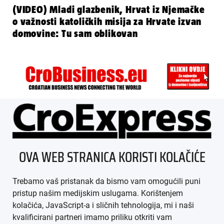
(VIDEO) Mladi glazbenik, Hrvat iz Njemačke
o važnosti katoličkih misija za Hrvate izvan
domovine: Tu sam oblikovan
ÜBER UNS
OVA WEB STRANICA KORISTI KOLAČIĆE
IMPRESSUM
Trebamo vaš pristanak da bismo vam omogućili puni
AGB
pristup našim medijskim uslugama. Korištenjem
kolačića, JavaScript-a i sličnih tehnologija, mi i naši
DATENSCHUTZ
kvalificirani partneri imamo priliku otkriti vam