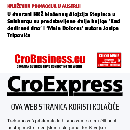
KNJIŽEVNA PROMOCIJA U AUSTRIJI
U dvorani HKŽ blaženog Alojzija Stepinca u
Salzburgu su predstavljene dvije knjige ‘Kad
dodirneš dno’ i ‘Mala Dolores’ autora Josipa
Tripovića
ÜBER UNS
OVA WEB STRANICA KORISTI KOLAČIĆE
IMPRESSUM
Trebamo vaš pristanak da bismo vam omogućili puni
AGB
pristup našim medijskim uslugama. Korištenjem