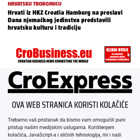
HRVATSKU TROBOJNICU
Hrvati iz HKZ Croatia Hamburg na proslavi
Dana njemačkog jedinstva predstavili
hrvatsku kulturu i tradiciju
ÜBER UNS
OVA WEB STRANICA KORISTI KOLAČIĆE
IMPRESSUM
Trebamo vaš pristanak da bismo vam omogućili puni
AGB
pristup našim medijskim uslugama. Korištenjem
kolačića, JavaScript-a i sličnih tehnologija, mi i naši
DATENSCHUTZ