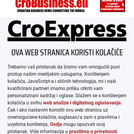
ÜBER UNS
OVA WEB STRANICA KORISTI KOLAČIĆE
IMPRESSUM
Trebamo vaš pristanak da bismo vam omogućili puni
AGB
pristup našim medijskim uslugama. Korištenjem
kolačića, JavaScript-a i sličnih tehnologija, mi i naši
DATENSCHUTZ
kvalificirani partneri imamo priliku otkriti vam
personalizirani sadržaj i oglase. Slažem se s korištenjem
MEDIADATEN
kolačića u svrhu
web analize i digitalnog oglašavanja
.
Čak i ako nastavim koristiti ovu web stranicu uz
ARHIVA (PDF)
onemogućene kolačiće, suglasan/a sam s pravilima i
uvjetima korištenja.
Ovdje
mogu opozvati svoj
pristanak. Više informacija u
pravilima o privatnosti
.