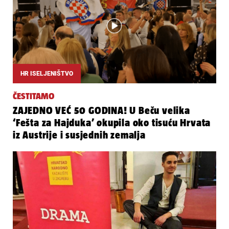
HR ISELJENIŠTVO
ČESTITAMO
ZAJEDNO VEĆ 50 GODINA! U Beču velika
‘Fešta za Hajduka’ okupila oko tisuću Hrvata
iz Austrije i susjednih zemalja