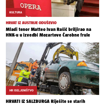
KULTURA
HRVAT IZ AUSTRIJE ODUŠEVIO
Mladi tenor Matteo Ivan Rašić briljirao na
HNK-u u izvedbi Mozartove Čarobne frule
HR ISELJENIŠTVO
HRVATI IZ SALZBURGA Riješite se starih