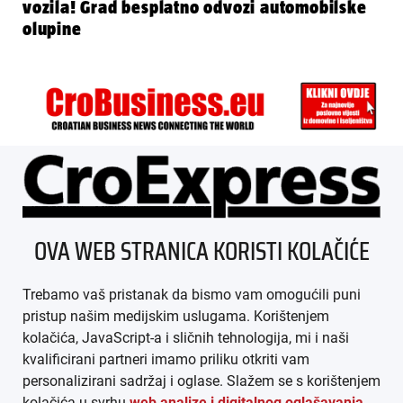
vozila! Grad besplatno odvozi automobilske
olupine
ÜBER UNS
OVA WEB STRANICA KORISTI KOLAČIĆE
IMPRESSUM
Trebamo vaš pristanak da bismo vam omogućili puni
AGB
pristup našim medijskim uslugama. Korištenjem
kolačića, JavaScript-a i sličnih tehnologija, mi i naši
DATENSCHUTZ
kvalificirani partneri imamo priliku otkriti vam
personalizirani sadržaj i oglase. Slažem se s korištenjem
MEDIADATEN
kolačića u svrhu
web analize i digitalnog oglašavanja
.