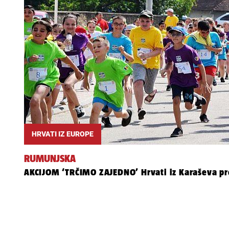
HRVATI IZ EUROPE
RUMUNJSKA
AKCIJOM ‘TRČIMO ZAJEDNO’ Hrvati iz Karaševa pro