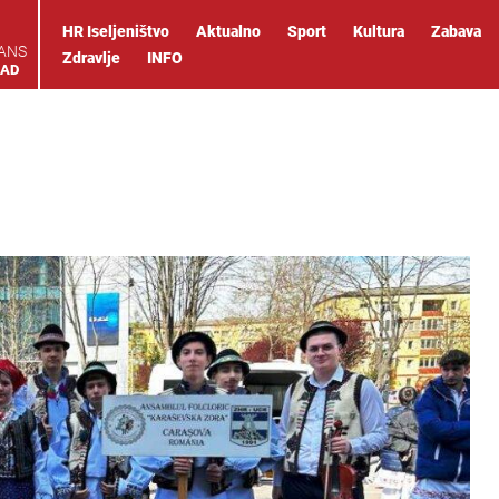
HR Iseljeništvo
Aktualno
Sport
Kultura
Zabava
IANS
Zdravlje
INFO
OAD