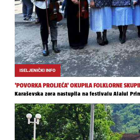
ISELJENIČKI INFO
'POVORKA PROLJEĆA' OKUPILA FOLKLORNE SKUPIN
Karaševska zora nastupila na festivalu Alaiul Pri