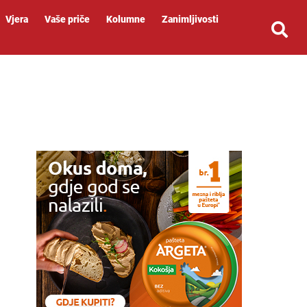
Vjera
Vaše priče
Kolumne
Zanimljivosti