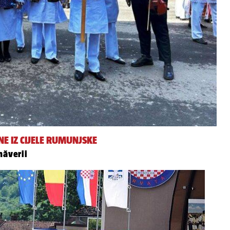
E IZ CIJELE RUMUNJSKE
măverii