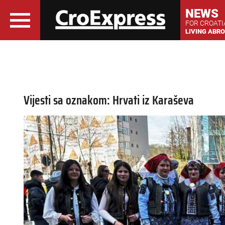
NEWS
FOR CROAT
LIVING ABR
Vijesti sa oznakom: Hrvati iz Karaševa