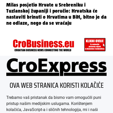
Milas posjetio Hrvate u Srebreniku i
Tuzlanskoj županiji i poručio: Hrvatska će
nastaviti brinuti o Hrvatima u BiH, bitno je da
ne odlaze, nego da se vraćaju
ÜBER UNS
OVA WEB STRANICA KORISTI KOLAČIĆE
IMPRESSUM
Trebamo vaš pristanak da bismo vam omogućili puni
AGB
pristup našim medijskim uslugama. Korištenjem
kolačića, JavaScript-a i sličnih tehnologija, mi i naši
DATENSCHUTZ