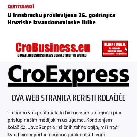
ČESTITAMO!
U Innsbrucku proslavljena 25. godišnjica
Hrvatske izvandomovinske lirike
ÜBER UNS
OVA WEB STRANICA KORISTI KOLAČIĆE
IMPRESSUM
Trebamo vaš pristanak da bismo vam omogućili puni
AGB
pristup našim medijskim uslugama. Korištenjem
kolačića, JavaScript-a i sličnih tehnologija, mi i naši
DATENSCHUTZ
kvalificirani partneri imamo priliku otkriti vam