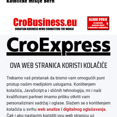
katoličke misije Bern
ÜBER UNS
OVA WEB STRANICA KORISTI KOLAČIĆE
IMPRESSUM
Trebamo vaš pristanak da bismo vam omogućili puni
AGB
pristup našim medijskim uslugama. Korištenjem
kolačića, JavaScript-a i sličnih tehnologija, mi i naši
DATENSCHUTZ
kvalificirani partneri imamo priliku otkriti vam
personalizirani sadržaj i oglase. Slažem se s korištenjem
MEDIADATEN
kolačića u svrhu
web analize i digitalnog oglašavanja
.
Čak i ako nastavim koristiti ovu web stranicu uz