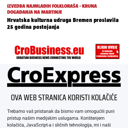
IZVEDBA NAJMLAĐIH FOLKLORAŠA - KRUNA
DOGAĐANJA NA MARTINJE
Hrvatska kulturna udruga Bremen proslavila
25 godina postojanja
ÜBER UNS
OVA WEB STRANICA KORISTI KOLAČIĆE
IMPRESSUM
Trebamo vaš pristanak da bismo vam omogućili puni
AGB
pristup našim medijskim uslugama. Korištenjem
kolačića, JavaScript-a i sličnih tehnologija, mi i naši
DATENSCHUTZ