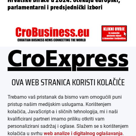
Hrvatske birače u 2024. očekuju europski,
parlamentarni i predsjednički izbori
ÜBER UNS
OVA WEB STRANICA KORISTI KOLAČIĆE
IMPRESSUM
Trebamo vaš pristanak da bismo vam omogućili puni
AGB
pristup našim medijskim uslugama. Korištenjem
kolačića, JavaScript-a i sličnih tehnologija, mi i naši
DATENSCHUTZ
kvalificirani partneri imamo priliku otkriti vam
personalizirani sadržaj i oglase. Slažem se s korištenjem
MEDIADATEN
kolačića u svrhu
web analize i digitalnog oglašavanja
.