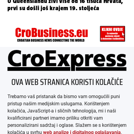
U Queenslandu živi više od 16 tisuća Hrvata,
prvi su došli još krajem 19. stoljeća
ÜBER UNS
OVA WEB STRANICA KORISTI KOLAČIĆE
IMPRESSUM
Trebamo vaš pristanak da bismo vam omogućili puni
AGB
pristup našim medijskim uslugama. Korištenjem
kolačića, JavaScript-a i sličnih tehnologija, mi i naši
DATENSCHUTZ
kvalificirani partneri imamo priliku otkriti vam
personalizirani sadržaj i oglase. Slažem se s korištenjem
MEDIADATEN
kolačića u svrhu
web analize i digitalnog oglašavanja
.