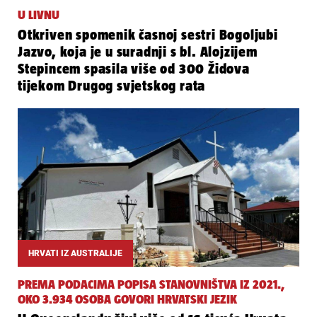
U LIVNU
Otkriven spomenik časnoj sestri Bogoljubi
Jazvo, koja je u suradnji s bl. Alojzijem
Stepincem spasila više od 300 Židova
tijekom Drugog svjetskog rata
HRVATI IZ AUSTRALIJE
PREMA PODACIMA POPISA STANOVNIŠTVA IZ 2021.,
OKO 3.934 OSOBA GOVORI HRVATSKI JEZIK