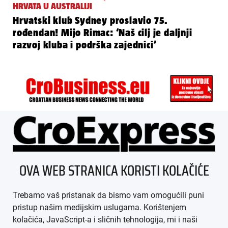
HRVATA U AUSTRALIJI
Hrvatski klub Sydney proslavio 75.
rođendan! Mijo Rimac: ‘Naš cilj je daljnji
razvoj kluba i podrška zajednici’
ÜBER UNS
OVA WEB STRANICA KORISTI KOLAČIĆE
IMPRESSUM
Trebamo vaš pristanak da bismo vam omogućili puni
AGB
pristup našim medijskim uslugama. Korištenjem
kolačića, JavaScript-a i sličnih tehnologija, mi i naši
DATENSCHUTZ