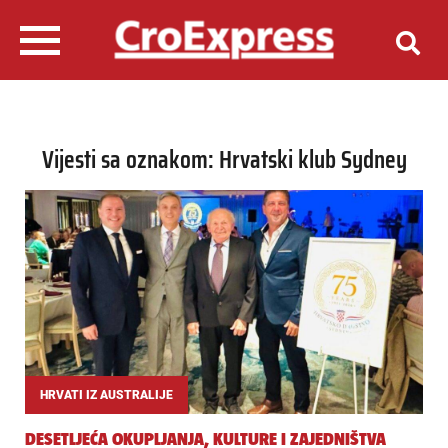
Vijesti sa oznakom: Hrvatski klub Sydney
HRVATI IZ AUSTRALIJE
DESETLJEĆA OKUPLJANJA, KULTURE I ZAJEDNIŠTVA