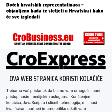
Doček hrvatskih reprezentativaca –
objavljeno kada će sletjeti u Hrvatsku i kako
će sve izgledati
ÜBER UNS
OVA WEB STRANICA KORISTI KOLAČIĆE
IMPRESSUM
Trebamo vaš pristanak da bismo vam omogućili puni
AGB
pristup našim medijskim uslugama. Korištenjem
kolačića, JavaScript-a i sličnih tehnologija, mi i naši
DATENSCHUTZ
kvalificirani partneri imamo priliku otkriti vam