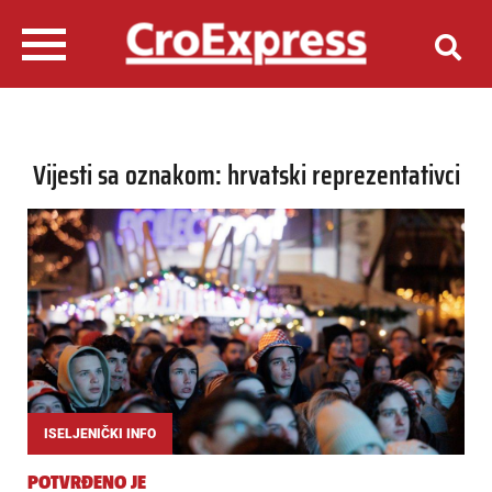
Vijesti sa oznakom: hrvatski reprezentativci
ISELJENIČKI INFO
POTVRĐENO JE