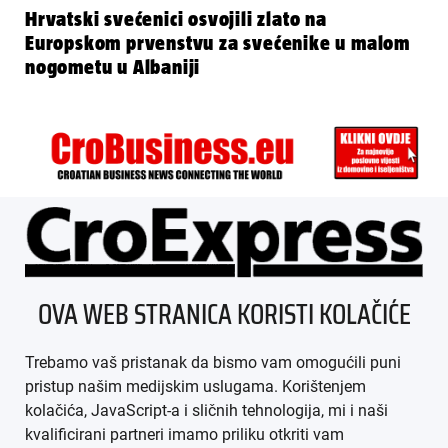
Hrvatski svećenici osvojili zlato na
Europskom prvenstvu za svećenike u malom
nogometu u Albaniji
ÜBER UNS
OVA WEB STRANICA KORISTI KOLAČIĆE
IMPRESSUM
Trebamo vaš pristanak da bismo vam omogućili puni
AGB
pristup našim medijskim uslugama. Korištenjem
kolačića, JavaScript-a i sličnih tehnologija, mi i naši
DATENSCHUTZ
kvalificirani partneri imamo priliku otkriti vam