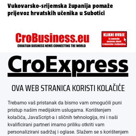
Vukovarsko-srijemska županija pomaže
prijevoz hrvatskih učenika u Subotici
ÜBER UNS
OVA WEB STRANICA KORISTI KOLAČIĆE
IMPRESSUM
Trebamo vaš pristanak da bismo vam omogućili puni
AGB
pristup našim medijskim uslugama. Korištenjem
kolačića, JavaScript-a i sličnih tehnologija, mi i naši
DATENSCHUTZ
kvalificirani partneri imamo priliku otkriti vam
personalizirani sadržaj i oglase. Slažem se s korištenjem
MEDIADATEN