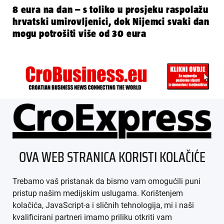
8 eura na dan – s toliko u prosjeku raspolažu
hrvatski umirovljenici, dok Nijemci svaki dan
mogu potrošiti više od 30 eura
ÜBER UNS
OVA WEB STRANICA KORISTI KOLAČIĆE
IMPRESSUM
Trebamo vaš pristanak da bismo vam omogućili puni
AGB
pristup našim medijskim uslugama. Korištenjem
kolačića, JavaScript-a i sličnih tehnologija, mi i naši
DATENSCHUTZ
kvalificirani partneri imamo priliku otkriti vam